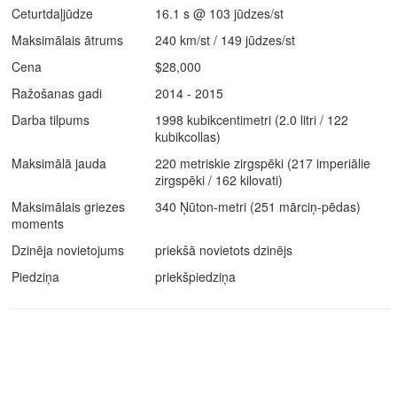
Ceturtdaļjūdze
16.1 s @ 103 jūdzes/st
Maksimālais ātrums
240 km/st / 149 jūdzes/st
Cena
$28,000
Ražošanas gadi
2014 - 2015
Darba tilpums
1998 kubikcentimetri (2.0 litri / 122
kubikcollas)
Maksimālā jauda
220 metriskie zirgspēki (217 imperiālie
zirgspēki / 162 kilovati)
Maksimālais griezes
340 Ņūton-metri (251 mārciņ-pēdas)
moments
Dzinēja novietojums
priekšā novietots dzinējs
Piedziņa
priekšpiedziņa