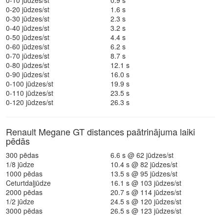
0-10 jūdzes/st
0.9 s
0-20 jūdzes/st
1.6 s
0-30 jūdzes/st
2.3 s
0-40 jūdzes/st
3.2 s
0-50 jūdzes/st
4.4 s
0-60 jūdzes/st
6.2 s
0-70 jūdzes/st
8.7 s
0-80 jūdzes/st
12.1 s
0-90 jūdzes/st
16.0 s
0-100 jūdzes/st
19.9 s
0-110 jūdzes/st
23.5 s
0-120 jūdzes/st
26.3 s
Renault Megane GT distances paātrinājuma laiki
pēdās
300 pēdas
6.6 s @ 62 jūdzes/st
1/8 jūdze
10.4 s @ 82 jūdzes/st
1000 pēdas
13.5 s @ 95 jūdzes/st
Ceturtdaļjūdze
16.1 s @ 103 jūdzes/st
2000 pēdas
20.7 s @ 114 jūdzes/st
1/2 jūdze
24.5 s @ 120 jūdzes/st
3000 pēdas
26.5 s @ 123 jūdzes/st