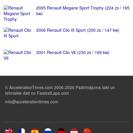
2005 Renault Megane Sport Trophy (224 zs / 165
kw)
2006 Renault Clio III Sport (200 zs / 147 kw)
2001 Renault Clio V6 (230 zs / 169 kw)
© AccelerationTimes.com 2006-2026 Paātrinājuma laiki un
tehniskie dati no FastestLaps.com
info@accelerationtimes.com