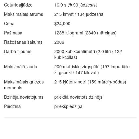
Ceturtdaļjūdze
16.9 s @ 99 jūdzes/st
Maksimālais ātrums
215 km/st / 134 jūdzes/st
Cena
$24,000
Pašmasa
1288 kilogrami (2840 mārciņas)
Ražošanas sākums
2006
Darba tilpums
2000 kubikcentimetri (2.0 litri / 122
kubikcollas)
Maksimālā jauda
200 metriskie zirgspēki (197 imperiālie
zirgspēki / 147 kilovati)
Maksimālais griezes
215 Ņūton-metri (159 mārciņ-pēdas)
moments
Dzinēja novietojums
priekšā novietots dzinējs
Piedziņa
priekšpiedziņa