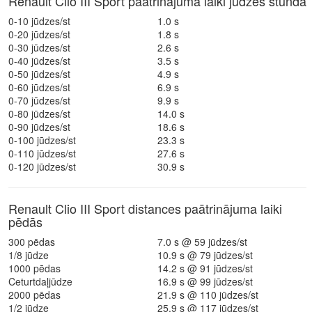
Renault Clio III Sport paātrinājuma laiki jūdzēs stundā
0-10 jūdzes/st
1.0 s
0-20 jūdzes/st
1.8 s
0-30 jūdzes/st
2.6 s
0-40 jūdzes/st
3.5 s
0-50 jūdzes/st
4.9 s
0-60 jūdzes/st
6.9 s
0-70 jūdzes/st
9.9 s
0-80 jūdzes/st
14.0 s
0-90 jūdzes/st
18.6 s
0-100 jūdzes/st
23.3 s
0-110 jūdzes/st
27.6 s
0-120 jūdzes/st
30.9 s
Renault Clio III Sport distances paātrinājuma laiki
pēdās
300 pēdas
7.0 s @ 59 jūdzes/st
1/8 jūdze
10.9 s @ 79 jūdzes/st
1000 pēdas
14.2 s @ 91 jūdzes/st
Ceturtdaļjūdze
16.9 s @ 99 jūdzes/st
2000 pēdas
21.9 s @ 110 jūdzes/st
1/2 jūdze
25.9 s @ 117 jūdzes/st