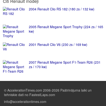
Citi Renault modeļi
2004 Renault Clio RS 182 (180 zs / 132 kw)
2005 Renault Megane Sport Trophy (224 zs / 165
kw)
2001 Renault Clio V6 (230 zs / 169 kw)
2007 Renault Megane Sport F1-Team R26 (231
zs / 170 kw)
© AccelerationTimes.com 2006-2026 Paātrinājuma laiki un
tehniskie dati no FastestLaps.com
info@accelerationtimes.com