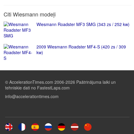
Citi Wiesmann modeļi
Wiesmann Roadster MF3 SMG (343 zs / 252 kw)
2009 Wiesmann Roadster MF4-S (420 zs / 309
kw)
© AccelerationTimes.com 2006-2026 Paātrinājuma laiki un
tehniskie dati no FastestLaps.com
info@accelerationtimes.com