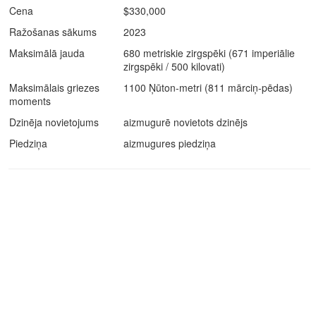
Cena
$330,000
Ražošanas sākums
2023
Maksimālā jauda
680 metriskie zirgspēki (671 imperiālie
zirgspēki / 500 kilovati)
Maksimālais griezes
1100 Ņūton-metri (811 mārciņ-pēdas)
moments
Dzinēja novietojums
aizmugurē novietots dzinējs
Piedziņa
aizmugures piedziņa