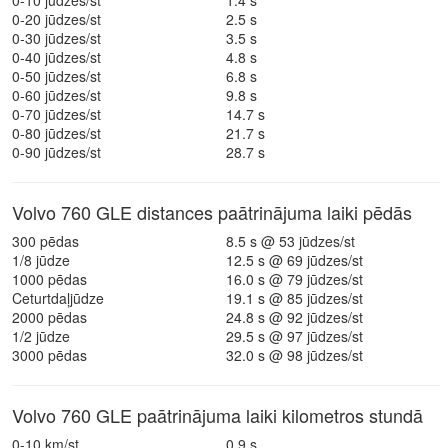
0-10 jūdzes/st
1.4 s
0-20 jūdzes/st
2.5 s
0-30 jūdzes/st
3.5 s
0-40 jūdzes/st
4.8 s
0-50 jūdzes/st
6.8 s
0-60 jūdzes/st
9.8 s
0-70 jūdzes/st
14.7 s
0-80 jūdzes/st
21.7 s
0-90 jūdzes/st
28.7 s
Volvo 760 GLE distances paātrinājuma laiki pēdās
300 pēdas
8.5 s @ 53 jūdzes/st
1/8 jūdze
12.5 s @ 69 jūdzes/st
1000 pēdas
16.0 s @ 79 jūdzes/st
Ceturtdaļjūdze
19.1 s @ 85 jūdzes/st
2000 pēdas
24.8 s @ 92 jūdzes/st
1/2 jūdze
29.5 s @ 97 jūdzes/st
3000 pēdas
32.0 s @ 98 jūdzes/st
Volvo 760 GLE paātrinājuma laiki kilometros stundā
0-10 km/st
0.9 s