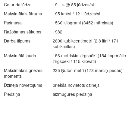
Ceturtdaļjūdze
19.1 s @ 85 jūdzes/st
Maksimālais ātrums
195 km/st / 121 jūdzes/st
Pašmasa
1566 kilogrami (3452 mārciņas)
Ražošanas sākums
1982
Darba tilpums
2800 kubikcentimetri (2.8 litri / 171
kubikcollas)
Maksimālā jauda
156 metriskie zirgspēki (154 imperiālie
zirgspēki / 115 kilovati)
Maksimālais griezes
235 Ņūton-metri (173 mārciņ-pēdas)
moments
Dzinēja novietojums
priekšā novietots dzinējs
Piedziņa
aizmugures piedziņa