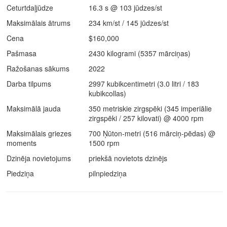
Ceturtdaļjūdze
16.3 s @ 103 jūdzes/st
Maksimālais ātrums
234 km/st / 145 jūdzes/st
Cena
$160,000
Pašmasa
2430 kilogrami (5357 mārciņas)
Ražošanas sākums
2022
Darba tilpums
2997 kubikcentimetri (3.0 litri / 183
kubikcollas)
Maksimālā jauda
350 metriskie zirgspēki (345 imperiālie
zirgspēki / 257 kilovati) @ 4000 rpm
Maksimālais griezes
700 Ņūton-metri (516 mārciņ-pēdas) @
moments
1500 rpm
Dzinēja novietojums
priekšā novietots dzinējs
Piedziņa
pilnpiedziņa