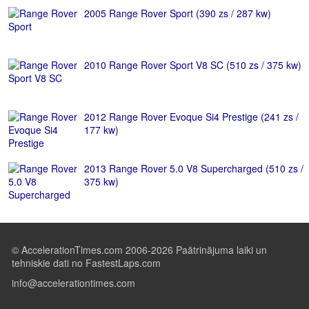
2005 Range Rover Sport (390 zs / 287 kw)
2010 Range Rover Sport V8 SC (510 zs / 375 kw)
2012 Range Rover Evoque Si4 Prestige (241 zs /
177 kw)
2013 Range Rover 5.0 V8 Supercharged (510 zs /
375 kw)
© AccelerationTimes.com 2006-2026 Paātrinājuma laiki un
tehniskie dati no FastestLaps.com
info@accelerationtimes.com