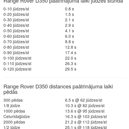
Range Rover D350 paātrinājuma laiki jūdzēs stundā
0-10 jūdzes/st
0.8 s
0-20 jūdzes/st
1.5 s
0-30 jūdzes/st
2.1 s
0-40 jūdzes/st
2.9 s
0-50 jūdzes/st
4.1 s
0-60 jūdzes/st
6.0 s
0-70 jūdzes/st
8.8 s
0-80 jūdzes/st
12.8 s
0-90 jūdzes/st
17.4 s
0-100 jūdzes/st
22.0 s
0-110 jūdzes/st
26.3 s
0-120 jūdzes/st
29.5 s
Range Rover D350 distances paātrinājuma laiki
pēdās
300 pēdas
6.5 s @ 62 jūdzes/st
1/8 jūdze
10.3 s @ 82 jūdzes/st
1000 pēdas
13.6 s @ 95 jūdzes/st
Ceturtdaļjūdze
16.3 s @ 103 jūdzes/st
2000 pēdas
21.2 s @ 112 jūdzes/st
1/2 jūdze
25.1 s @ 118 jūdzes/st