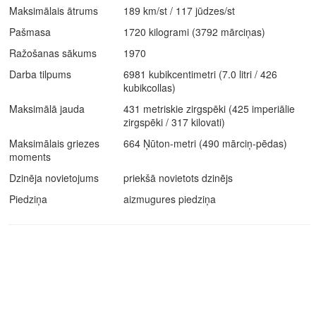
Maksimālais ātrums
189 km/st / 117 jūdzes/st
Pašmasa
1720 kilogrami (3792 mārciņas)
Ražošanas sākums
1970
Darba tilpums
6981 kubikcentimetri (7.0 litri / 426
kubikcollas)
Maksimālā jauda
431 metriskie zirgspēki (425 imperiālie
zirgspēki / 317 kilovati)
Maksimālais griezes
664 Ņūton-metri (490 mārciņ-pēdas)
moments
Dzinēja novietojums
priekšā novietots dzinējs
Piedziņa
aizmugures piedziņa