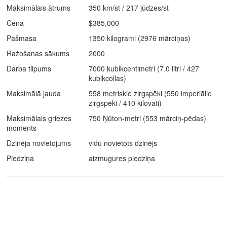
Maksimālais ātrums
350 km/st / 217 jūdzes/st
Cena
$385,000
Pašmasa
1350 kilogrami (2976 mārciņas)
Ražošanas sākums
2000
Darba tilpums
7000 kubikcentimetri (7.0 litri / 427
kubikcollas)
Maksimālā jauda
558 metriskie zirgspēki (550 imperiālie
zirgspēki / 410 kilovati)
Maksimālais griezes
750 Ņūton-metri (553 mārciņ-pēdas)
moments
Dzinēja novietojums
vidū novietots dzinējs
Piedziņa
aizmugures piedziņa