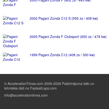
2005 Pagani Zonda F (602 zs / 443 kw)
2002 Pagani Zonda C12 S (555 zs / 408 kw)
2005 Pagani Zonda F Clubsport (650 zs / 478 kw)
1999 Pagani Zonda C12 (408 zs / 300 kw)
© AccelerationTimes.com 2006-2026 Paātrinājuma laiki un
tehniskie dati no FastestLaps.com
info@accelerationtimes.com