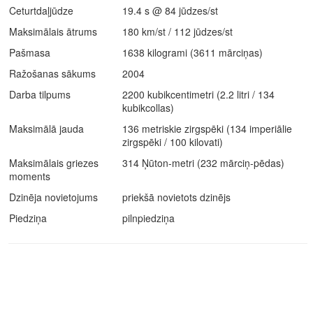
Ceturtdaļjūdze
19.4 s @ 84 jūdzes/st
Maksimālais ātrums
180 km/st / 112 jūdzes/st
Pašmasa
1638 kilogrami (3611 mārciņas)
Ražošanas sākums
2004
Darba tilpums
2200 kubikcentimetri (2.2 litri / 134
kubikcollas)
Maksimālā jauda
136 metriskie zirgspēki (134 imperiālie
zirgspēki / 100 kilovati)
Maksimālais griezes
314 Ņūton-metri (232 mārciņ-pēdas)
moments
Dzinēja novietojums
priekšā novietots dzinējs
Piedziņa
pilnpiedziņa