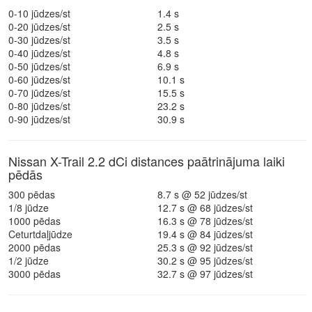
0-10 jūdzes/st
1.4 s
0-20 jūdzes/st
2.5 s
0-30 jūdzes/st
3.5 s
0-40 jūdzes/st
4.8 s
0-50 jūdzes/st
6.9 s
0-60 jūdzes/st
10.1 s
0-70 jūdzes/st
15.5 s
0-80 jūdzes/st
23.2 s
0-90 jūdzes/st
30.9 s
Nissan X-Trail 2.2 dCi distances paātrinājuma laiki
pēdās
300 pēdas
8.7 s @ 52 jūdzes/st
1/8 jūdze
12.7 s @ 68 jūdzes/st
1000 pēdas
16.3 s @ 78 jūdzes/st
Ceturtdaļjūdze
19.4 s @ 84 jūdzes/st
2000 pēdas
25.3 s @ 92 jūdzes/st
1/2 jūdze
30.2 s @ 95 jūdzes/st
3000 pēdas
32.7 s @ 97 jūdzes/st