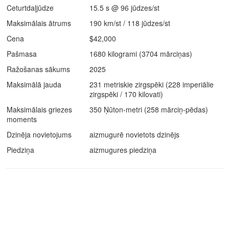
Ceturtdaļjūdze
15.5 s @ 96 jūdzes/st
Maksimālais ātrums
190 km/st / 118 jūdzes/st
Cena
$42,000
Pašmasa
1680 kilogrami (3704 mārciņas)
Ražošanas sākums
2025
Maksimālā jauda
231 metriskie zirgspēki (228 imperiālie
zirgspēki / 170 kilovati)
Maksimālais griezes
350 Ņūton-metri (258 mārciņ-pēdas)
moments
Dzinēja novietojums
aizmugurē novietots dzinējs
Piedziņa
aizmugures piedziņa