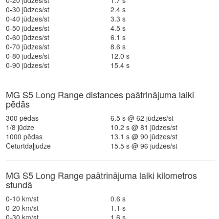
0-20 jūdzes/st
1.7 s
0-30 jūdzes/st
2.4 s
0-40 jūdzes/st
3.3 s
0-50 jūdzes/st
4.5 s
0-60 jūdzes/st
6.1 s
0-70 jūdzes/st
8.6 s
0-80 jūdzes/st
12.0 s
0-90 jūdzes/st
15.4 s
MG S5 Long Range distances paātrinājuma laiki
pēdās
300 pēdas
6.5 s @ 62 jūdzes/st
1/8 jūdze
10.2 s @ 81 jūdzes/st
1000 pēdas
13.1 s @ 90 jūdzes/st
Ceturtdaļjūdze
15.5 s @ 96 jūdzes/st
MG S5 Long Range paātrinājuma laiki kilometros
stundā
0-10 km/st
0.6 s
0-20 km/st
1.1 s
0-30 km/st
1.6 s