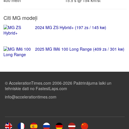
400 metri
15.5 s @ 154 km/st
Citi MG modeļi
2024 MG ZS Hybrid+ (197 zs / 145 kw)
2025 MG IM6 100 Long Range (409 zs / 301 kw)
© AccelerationTimes.com 2006-2026 Paātrinājuma laiki un
tehniskie dati no FastestLaps.com
info@accelerationtimes.com