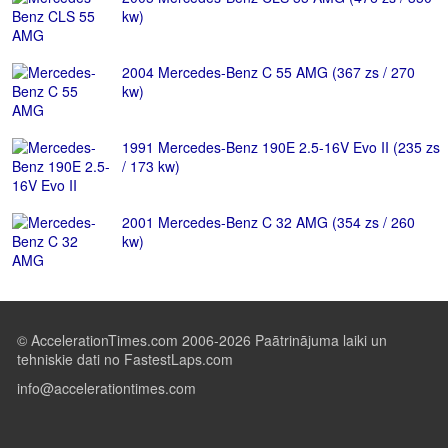
kw)
2004 Mercedes-Benz C 55 AMG (367 zs / 270
kw)
1991 Mercedes-Benz 190E 2.5-16V Evo II (235 zs
/ 173 kw)
2001 Mercedes-Benz C 32 AMG (354 zs / 260
kw)
© AccelerationTimes.com 2006-2026 Paātrinājuma laiki un
tehniskie dati no FastestLaps.com
info@accelerationtimes.com