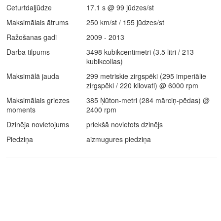
Ceturtdaļjūdze
17.1 s @ 99 jūdzes/st
Maksimālais ātrums
250 km/st / 155 jūdzes/st
Ražošanas gadi
2009 - 2013
Darba tilpums
3498 kubikcentimetri (3.5 litri / 213
kubikcollas)
Maksimālā jauda
299 metriskie zirgspēki (295 imperiālie
zirgspēki / 220 kilovati) @ 6000 rpm
Maksimālais griezes
385 Ņūton-metri (284 mārciņ-pēdas) @
moments
2400 rpm
Dzinēja novietojums
priekšā novietots dzinējs
Piedziņa
aizmugures piedziņa