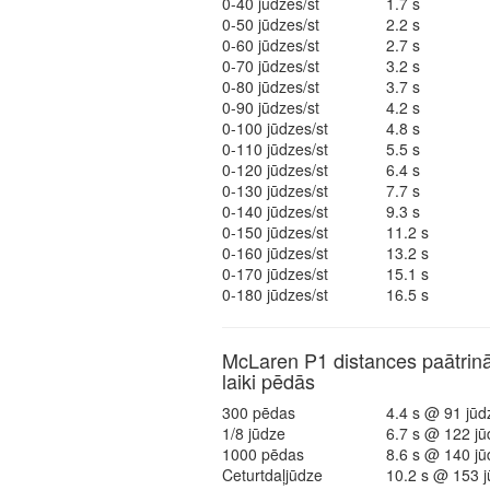
0-40 jūdzes/st
1.7 s
0-50 jūdzes/st
2.2 s
0-60 jūdzes/st
2.7 s
0-70 jūdzes/st
3.2 s
0-80 jūdzes/st
3.7 s
0-90 jūdzes/st
4.2 s
0-100 jūdzes/st
4.8 s
0-110 jūdzes/st
5.5 s
0-120 jūdzes/st
6.4 s
0-130 jūdzes/st
7.7 s
0-140 jūdzes/st
9.3 s
0-150 jūdzes/st
11.2 s
0-160 jūdzes/st
13.2 s
0-170 jūdzes/st
15.1 s
0-180 jūdzes/st
16.5 s
McLaren P1 distances paātrin
laiki pēdās
300 pēdas
4.4 s @ 91 jūd
1/8 jūdze
6.7 s @ 122 jū
1000 pēdas
8.6 s @ 140 jū
Ceturtdaļjūdze
10.2 s @ 153 j