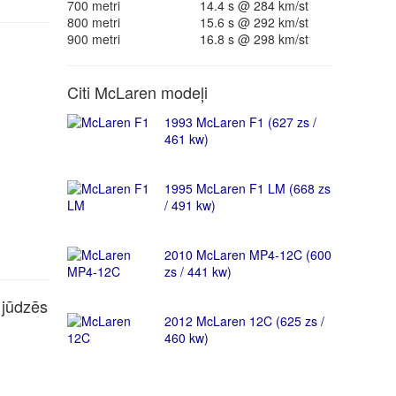
700 metri
14.4 s @ 284 km/st
800 metri
15.6 s @ 292 km/st
900 metri
16.8 s @ 298 km/st
Citi McLaren modeļi
1993 McLaren F1 (627 zs /
461 kw)
1995 McLaren F1 LM (668 zs
/ 491 kw)
2010 McLaren MP4-12C (600
zs / 441 kw)
 jūdzēs
2012 McLaren 12C (625 zs /
460 kw)