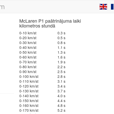
McLaren P1 paātrinājuma laiki
kilometros stundā
0-10 km/st
0.3 s
0-20 km/st
0.5 s
0-30 km/st
0.8 s
0-40 km/st
1.1 s
0-50 km/st
1.3 s
0-60 km/st
1.6 s
0-70 km/st
1.9 s
0-80 km/st
2.2 s
0-90 km/st
2.5 s
0-100 km/st
2.8 s
0-110 km/st
3.1 s
0-120 km/st
3.4 s
0-130 km/st
3.7 s
0-140 km/st
4.0 s
0-150 km/st
4.4 s
0-160 km/st
4.8 s
0-170 km/st
5.2 s