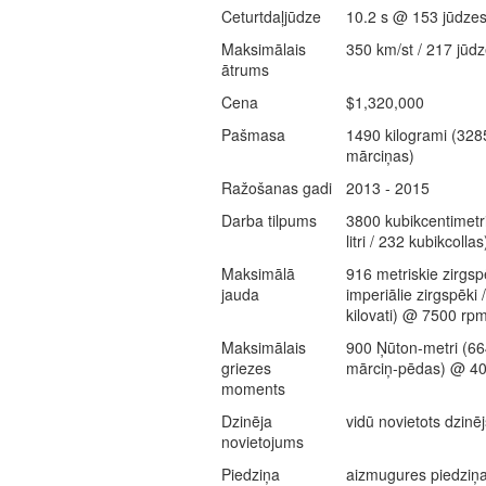
Ceturtdaļjūdze
10.2 s @ 153 jūdzes
Maksimālais
350 km/st / 217 jūdz
ātrums
Cena
$1,320,000
Pašmasa
1490 kilogrami (328
mārciņas)
Ražošanas gadi
2013 - 2015
Darba tilpums
3800 kubikcentimetri
litri / 232 kubikcollas
Maksimālā
916 metriskie zirgsp
jauda
imperiālie zirgspēki 
kilovati) @ 7500 rp
Maksimālais
900 Ņūton-metri (66
griezes
mārciņ-pēdas) @ 4
moments
Dzinēja
vidū novietots dzinēj
novietojums
Piedziņa
aizmugures piedziņ