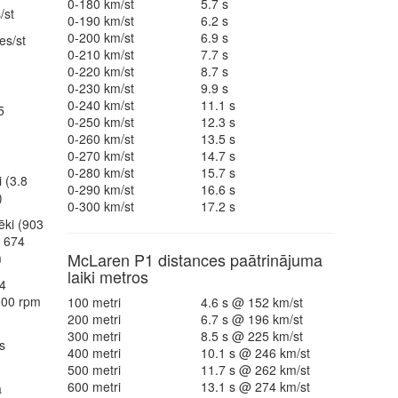
0-180 km/st
5.7 s
/st
0-190 km/st
6.2 s
0-200 km/st
6.9 s
es/st
0-210 km/st
7.7 s
0-220 km/st
8.7 s
0-230 km/st
9.9 s
0-240 km/st
11.1 s
5
0-250 km/st
12.3 s
0-260 km/st
13.5 s
0-270 km/st
14.7 s
0-280 km/st
15.7 s
 (3.8
0-290 km/st
16.6 s
)
0-300 km/st
17.2 s
ēki (903
/ 674
McLaren P1 distances paātrinājuma
m
laiki metros
4
000 rpm
100 metri
4.6 s @ 152 km/st
200 metri
6.7 s @ 196 km/st
300 metri
8.5 s @ 225 km/st
s
400 metri
10.1 s @ 246 km/st
500 metri
11.7 s @ 262 km/st
600 metri
13.1 s @ 274 km/st
a