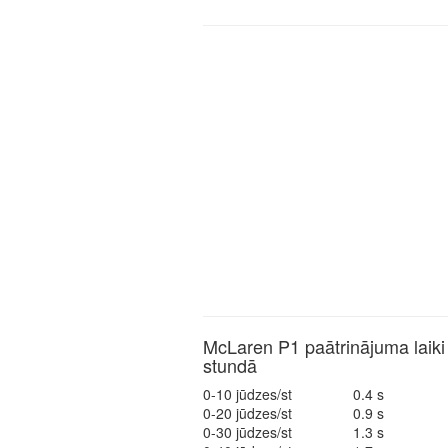
McLaren P1 paātrinājuma laiki
stundā
0-10 jūdzes/st
0.4 s
0-20 jūdzes/st
0.9 s
0-30 jūdzes/st
1.3 s