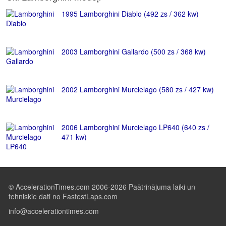
1995 Lamborghini Diablo (492 zs / 362 kw)
2003 Lamborghini Gallardo (500 zs / 368 kw)
2002 Lamborghini Murcielago (580 zs / 427 kw)
2006 Lamborghini Murcielago LP640 (640 zs /
471 kw)
© AccelerationTimes.com 2006-2026 Paātrinājuma laiki un
tehniskie dati no FastestLaps.com
info@accelerationtimes.com