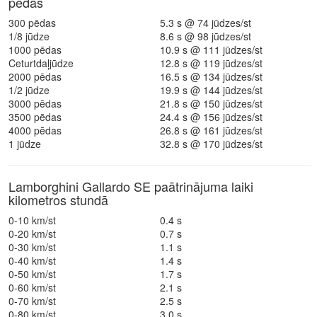
pēdās
300 pēdas
5.3 s @ 74 jūdzes/st
1/8 jūdze
8.6 s @ 98 jūdzes/st
1000 pēdas
10.9 s @ 111 jūdzes/st
Ceturtdaļjūdze
12.8 s @ 119 jūdzes/st
2000 pēdas
16.5 s @ 134 jūdzes/st
1/2 jūdze
19.9 s @ 144 jūdzes/st
3000 pēdas
21.8 s @ 150 jūdzes/st
3500 pēdas
24.4 s @ 156 jūdzes/st
4000 pēdas
26.8 s @ 161 jūdzes/st
1 jūdze
32.8 s @ 170 jūdzes/st
Lamborghini Gallardo SE paātrinājuma laiki
kilometros stundā
0-10 km/st
0.4 s
0-20 km/st
0.7 s
0-30 km/st
1.1 s
0-40 km/st
1.4 s
0-50 km/st
1.7 s
0-60 km/st
2.1 s
0-70 km/st
2.5 s
0-80 km/st
3.0 s