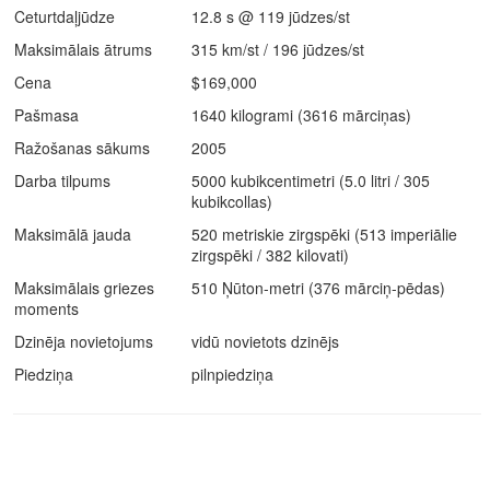
Ceturtdaļjūdze
12.8 s @ 119 jūdzes/st
Maksimālais ātrums
315 km/st / 196 jūdzes/st
Cena
$169,000
Pašmasa
1640 kilogrami (3616 mārciņas)
Ražošanas sākums
2005
Darba tilpums
5000 kubikcentimetri (5.0 litri / 305
kubikcollas)
Maksimālā jauda
520 metriskie zirgspēki (513 imperiālie
zirgspēki / 382 kilovati)
Maksimālais griezes
510 Ņūton-metri (376 mārciņ-pēdas)
moments
Dzinēja novietojums
vidū novietots dzinējs
Piedziņa
pilnpiedziņa