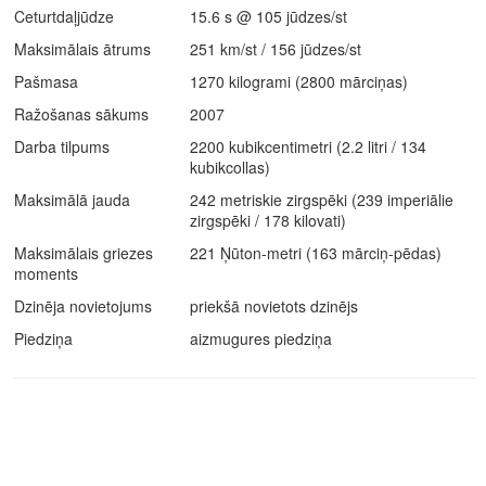
Ceturtdaļjūdze
15.6 s @ 105 jūdzes/st
Maksimālais ātrums
251 km/st / 156 jūdzes/st
Pašmasa
1270 kilogrami (2800 mārciņas)
Ražošanas sākums
2007
Darba tilpums
2200 kubikcentimetri (2.2 litri / 134
kubikcollas)
Maksimālā jauda
242 metriskie zirgspēki (239 imperiālie
zirgspēki / 178 kilovati)
Maksimālais griezes
221 Ņūton-metri (163 mārciņ-pēdas)
moments
Dzinēja novietojums
priekšā novietots dzinējs
Piedziņa
aizmugures piedziņa