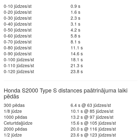
0-10 jūdzes/st
0.9 s
0-20 jūdzes/st
1.6 s
0-30 jūdzes/st
2.3 s
0-40 jūdzes/st
3.1 s
0-50 jūdzes/st
4.2 s
0-60 jūdzes/st
5.8 s
0-70 jūdzes/st
8.1 s
0-80 jūdzes/st
11.1 s
0-90 jūdzes/st
14.6 s
0-100 jūdzes/st
18.1 s
0-110 jūdzes/st
21.3 s
0-120 jūdzes/st
23.8 s
Honda S2000 Type S distances paātrinājuma laiki
pēdās
300 pēdas
6.4 s @ 63 jūdzes/st
1/8 jūdze
10.1 s @ 85 jūdzes/st
1000 pēdas
13.2 s @ 97 jūdzes/st
Ceturtdaļjūdze
15.6 s @ 105 jūdzes/st
2000 pēdas
20.0 s @ 116 jūdzes/st
1/2 jūdze
23.6 s @ 123 jūdzes/st