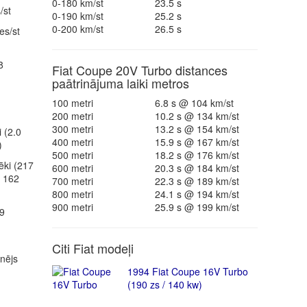
0-180 km/st
23.5 s
/st
0-190 km/st
25.2 s
0-200 km/st
26.5 s
es/st
8
Fiat Coupe 20V Turbo distances
paātrinājuma laiki metros
100 metri
6.8 s @ 104 km/st
200 metri
10.2 s @ 134 km/st
300 metri
13.2 s @ 154 km/st
 (2.0
400 metri
15.9 s @ 167 km/st
)
500 metri
18.2 s @ 176 km/st
ēki (217
600 metri
20.3 s @ 184 km/st
/ 162
700 metri
22.3 s @ 189 km/st
800 metri
24.1 s @ 194 km/st
900 metri
25.9 s @ 199 km/st
9
Citi Fiat modeļi
inējs
1994 Fiat Coupe 16V Turbo
(190 zs / 140 kw)