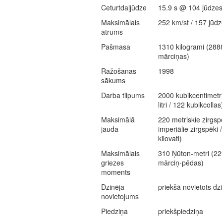
Ceturtdaļjūdze
15.9 s @ 104 jūdzes
Maksimālais
252 km/st / 157 jūdz
ātrums
Pašmasa
1310 kilogrami (288
mārciņas)
Ražošanas
1998
sākums
Darba tilpums
2000 kubikcentimetri
litri / 122 kubikcollas
Maksimālā
220 metriskie zirgsp
jauda
imperiālie zirgspēki 
kilovati)
Maksimālais
310 Ņūton-metri (22
griezes
mārciņ-pēdas)
moments
Dzinēja
priekšā novietots dz
novietojums
Piedziņa
priekšpiedziņa