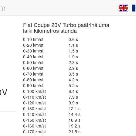
Fiat Coupe 20V Turbo paātrinājuma
laiki kilometros stundā
0-10 km/st
0.6 s
0-20 km/st
1.1 s
0-30 km/st
1.5 s
0-40 km/st
1.9 s
0-50 km/st
2.3 s
0-60 km/st
2.9 s
0-70 km/st
3.5 s
0-80 km/st
4.2 s
0-90 km/st
5.2 s
0V
0-100 km/st
6.4 s
0-110 km/st
7.9 s
0-120 km/st
9.9 s
0-130 km/st
12.1 s
0-140 km/st
14.4 s
0-150 km/st
16.9 s
0-160 km/st
19.2 s
0-170 km/st
21.5 s