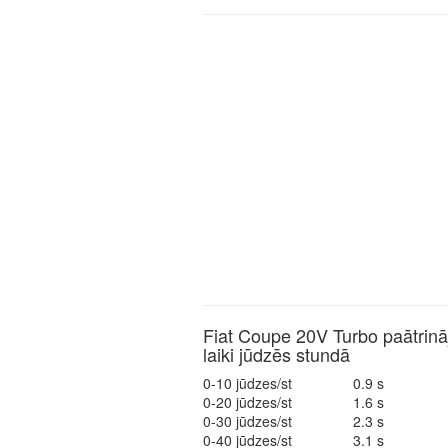
Fiat Coupe 20V Turbo paātrin
laiki jūdzēs stundā
0-10 jūdzes/st
0.9 s
0-20 jūdzes/st
1.6 s
0-30 jūdzes/st
2.3 s
0-40 jūdzes/st
3.1 s