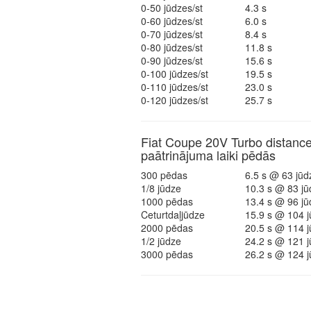
0-50 jūdzes/st
4.3 s
0-60 jūdzes/st
6.0 s
0-70 jūdzes/st
8.4 s
0-80 jūdzes/st
11.8 s
0-90 jūdzes/st
15.6 s
0-100 jūdzes/st
19.5 s
0-110 jūdzes/st
23.0 s
0-120 jūdzes/st
25.7 s
Fiat Coupe 20V Turbo distanc
paātrinājuma laiki pēdās
300 pēdas
6.5 s @ 63 jūd
1/8 jūdze
10.3 s @ 83 jū
1000 pēdas
13.4 s @ 96 jū
Ceturtdaļjūdze
15.9 s @ 104 j
2000 pēdas
20.5 s @ 114 j
1/2 jūdze
24.2 s @ 121 j
3000 pēdas
26.2 s @ 124 j