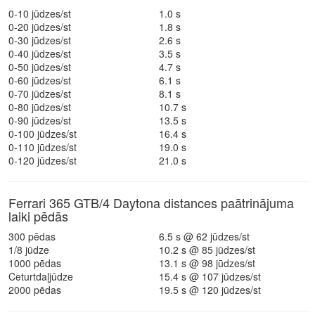
0-10 jūdzes/st
1.0 s
0-20 jūdzes/st
1.8 s
0-30 jūdzes/st
2.6 s
0-40 jūdzes/st
3.5 s
0-50 jūdzes/st
4.7 s
0-60 jūdzes/st
6.1 s
0-70 jūdzes/st
8.1 s
0-80 jūdzes/st
10.7 s
0-90 jūdzes/st
13.5 s
0-100 jūdzes/st
16.4 s
0-110 jūdzes/st
19.0 s
0-120 jūdzes/st
21.0 s
Ferrari 365 GTB/4 Daytona distances paātrinājuma
laiki pēdās
300 pēdas
6.5 s @ 62 jūdzes/st
1/8 jūdze
10.2 s @ 85 jūdzes/st
1000 pēdas
13.1 s @ 98 jūdzes/st
Ceturtdaļjūdze
15.4 s @ 107 jūdzes/st
2000 pēdas
19.5 s @ 120 jūdzes/st