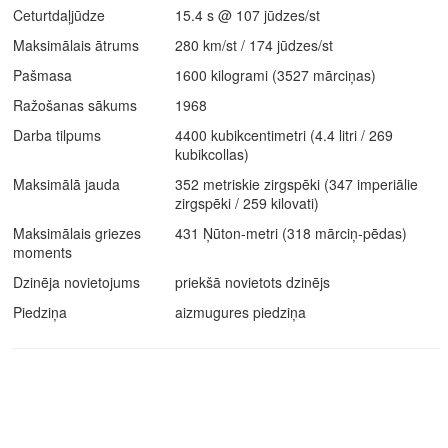
Ceturtdaļjūdze
15.4 s @ 107 jūdzes/st
Maksimālais ātrums
280 km/st / 174 jūdzes/st
Pašmasa
1600 kilogrami (3527 mārciņas)
Ražošanas sākums
1968
Darba tilpums
4400 kubikcentimetri (4.4 litri / 269
kubikcollas)
Maksimālā jauda
352 metriskie zirgspēki (347 imperiālie
zirgspēki / 259 kilovati)
Maksimālais griezes
431 Ņūton-metri (318 mārciņ-pēdas)
moments
Dzinēja novietojums
priekšā novietots dzinējs
Piedziņa
aizmugures piedziņa