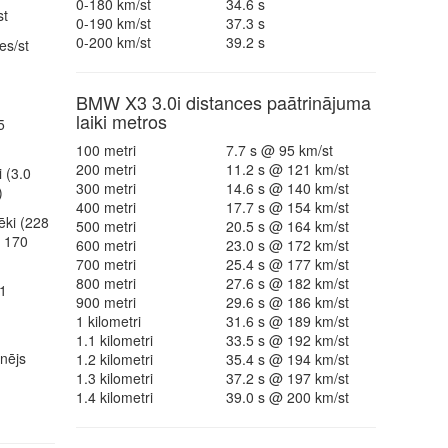
0-180 km/st
34.6 s
st
0-190 km/st
37.3 s
0-200 km/st
39.2 s
es/st
BMW X3 3.0i distances paātrinājuma
laiki metros
5
100 metri
7.7 s @ 95 km/st
200 metri
11.2 s @ 121 km/st
 (3.0
300 metri
14.6 s @ 140 km/st
)
400 metri
17.7 s @ 154 km/st
ēki (228
500 metri
20.5 s @ 164 km/st
/ 170
600 metri
23.0 s @ 172 km/st
700 metri
25.4 s @ 177 km/st
800 metri
27.6 s @ 182 km/st
1
900 metri
29.6 s @ 186 km/st
1 kilometri
31.6 s @ 189 km/st
1.1 kilometri
33.5 s @ 192 km/st
inējs
1.2 kilometri
35.4 s @ 194 km/st
1.3 kilometri
37.2 s @ 197 km/st
1.4 kilometri
39.0 s @ 200 km/st