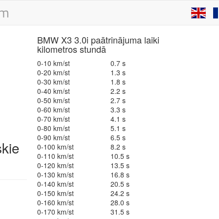
BMW X3 3.0i paātrinājuma laiki
kilometros stundā
0-10 km/st
0.7 s
0-20 km/st
1.3 s
0-30 km/st
1.8 s
0-40 km/st
2.2 s
0-50 km/st
2.7 s
0-60 km/st
3.3 s
0-70 km/st
4.1 s
0-80 km/st
5.1 s
0-90 km/st
6.5 s
skie
0-100 km/st
8.2 s
0-110 km/st
10.5 s
0-120 km/st
13.5 s
0-130 km/st
16.8 s
0-140 km/st
20.5 s
0-150 km/st
24.2 s
0-160 km/st
28.0 s
0-170 km/st
31.5 s