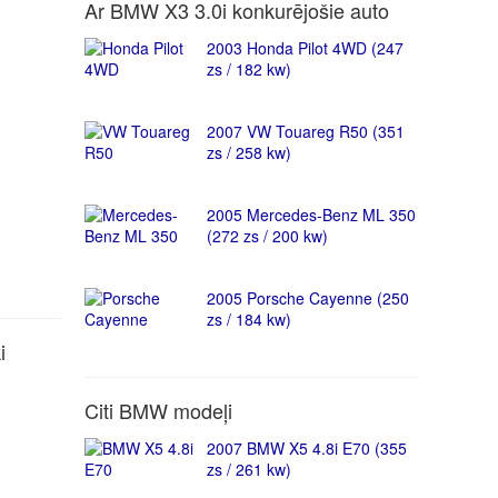
Ar BMW X3 3.0i konkurējošie auto
2003 Honda Pilot 4WD (247
zs / 182 kw)
2007 VW Touareg R50 (351
zs / 258 kw)
2005 Mercedes-Benz ML 350
(272 zs / 200 kw)
2005 Porsche Cayenne (250
zs / 184 kw)
i
Citi BMW modeļi
2007 BMW X5 4.8i E70 (355
zs / 261 kw)