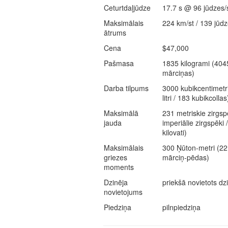
Ceturtdaļjūdze
17.7 s @ 96 jūdzes/
Maksimālais
224 km/st / 139 jūdz
ātrums
Cena
$47,000
Pašmasa
1835 kilogrami (404
mārciņas)
Darba tilpums
3000 kubikcentimetri
litri / 183 kubikcollas
Maksimālā
231 metriskie zirgsp
jauda
imperiālie zirgspēki 
kilovati)
Maksimālais
300 Ņūton-metri (22
griezes
mārciņ-pēdas)
moments
Dzinēja
priekšā novietots dz
novietojums
Piedziņa
pilnpiedziņa