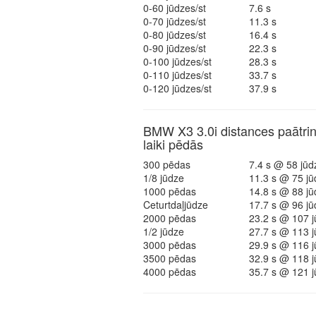
0-60 jūdzes/st
7.6 s
0-70 jūdzes/st
11.3 s
0-80 jūdzes/st
16.4 s
0-90 jūdzes/st
22.3 s
0-100 jūdzes/st
28.3 s
0-110 jūdzes/st
33.7 s
0-120 jūdzes/st
37.9 s
BMW X3 3.0i distances paātri
laiki pēdās
300 pēdas
7.4 s @ 58 jūd
1/8 jūdze
11.3 s @ 75 jū
1000 pēdas
14.8 s @ 88 jū
Ceturtdaļjūdze
17.7 s @ 96 jū
2000 pēdas
23.2 s @ 107 j
1/2 jūdze
27.7 s @ 113 j
3000 pēdas
29.9 s @ 116 j
3500 pēdas
32.9 s @ 118 j
4000 pēdas
35.7 s @ 121 j