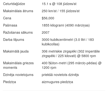
Ceturtdaļjūdze
15.1 s @ 108 jūdzes/st
Maksimālais ātrums
250 km/st / 155 jūdzes/st
Cena
$56,000
Pašmasa
1855 kilogrami (4090 mārciņas)
Ražošanas sākums
2007
Darba tilpums
3000 kubikcentimetri (3.0 litri / 183
kubikcollas)
Maksimālā jauda
306 metriskie zirgspēki (302 imperiālie
zirgspēki / 225 kilovati) @ 5800 rpm
Maksimālais griezes
400 Ņūton-metri (295 mārciņ-pēdas) @
moments
1200 rpm
Dzinēja novietojums
priekšā novietots dzinējs
Piedziņa
aizmugures piedziņa