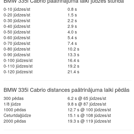
BMW 335i Cabrio paātrinājuma laiki jūdzēs stundā
0-10 jūdzes/st
0.8 s
0-20 jūdzes/st
1.5 s
0-30 jūdzes/st
2.2 s
0-40 jūdzes/st
2.9 s
0-50 jūdzes/st
4.0 s
0-60 jūdzes/st
5.4 s
0-70 jūdzes/st
7.4 s
0-80 jūdzes/st
10.2 s
0-90 jūdzes/st
13.3 s
0-100 jūdzes/st
16.4 s
0-110 jūdzes/st
19.2 s
0-120 jūdzes/st
21.4 s
BMW 335i Cabrio distances paātrinājuma laiki pēdās
300 pēdas
6.2 s @ 65 jūdzes/st
1/8 jūdze
9.8 s @ 87 jūdzes/st
1000 pēdas
12.7 s @ 100 jūdzes/st
Ceturtdaļjūdze
15.1 s @ 108 jūdzes/st
2000 pēdas
19.3 s @ 119 jūdzes/st